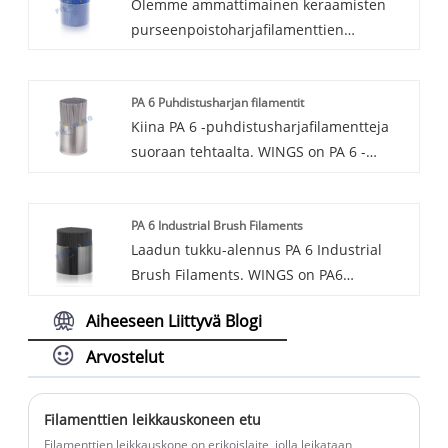
Olemme ammattimainen keraamisten
purseenpoistoharjafilamenttien
valmistaja purseenpoistoharjalle,
tarjoamme sinulle ammattitaitoista
PA 6 Puhdistusharjan filamentit
palvelua tässä linjassa.
Kiina PA 6 -puhdistusharjafilamentteja
suoraan tehtaalta. WINGS on PA 6 -
puhdistusharjafilamenttien valmistaja ja
toimittaja Kiinassa. PA6 puhdistusharjan
PA 6 Industrial Brush Filaments
kuituharjasten filamentteja käytetään
Laadun tukku-alennus PA 6 Industrial
pääasiassa kotitalouksien
Brush Filaments. WINGS on PA6
puhdistusharjoihin, kuten
teollisuusharjafilamenttien valmistaja ja
lattianpuhdistusharjoihin, pulloharjoihin,
Aiheeseen Liittyvä Blogi
toimittaja Kiinassa. PA6-teollisuuden
lumiharjoihin, autonpesuharjoihin jne.
harjakuituharjasfilamentteja käytetään
Arvostelut
pääasiassa teollisuuspuhdistukseen
tarkoitettujen harjojen valmistukseen
Filamenttien leikkauskoneen etu
elintarvike-, lasi-, tekstiili-, koneistus-,
Filamenttien leikkauskone on erikoislaite, jolla leikataan