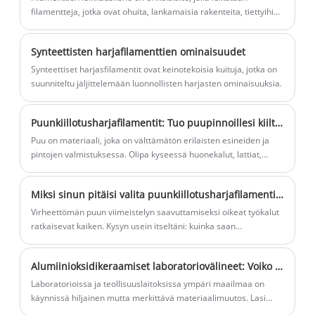
liukuportaiden eri helmojen ja
filamentteja, jotka ovat ohuita, lankamaisia ​​rakenteita, tiettyihin
lakaisulaitteiden jne.
pituuksiin.
Synteettisten harjafilamenttien ominaisuudet
Synteettiset harjasfilamentit ovat keinotekoisia kuituja, jotka on
suunniteltu jäljittelemään luonnollisten harjasten ominaisuuksia.
Puunkiillotusharjafilamentit: Tuo puupinnoillesi kiiltoa kuin koskaan ennen!
Puu on materiaali, joka on välttämätön erilaisten esineiden ja
pintojen valmistuksessa. Olipa kyseessä huonekalut, lattiat,
kaapit tai sisustus, puu on ollut suosittu valinta aikojen kuluessa
sen kestävyyden ja ajattoman kauneuden ansiosta. Puupinnat
Miksi sinun pitäisi valita puunkiillotusharjafilamentit projekteihisi?
voivat kuitenkin ajan myötä menettää kiiltonsa ja näyttää
himmeiltä ja kuluneilta.
Virheettömän puun viimeistelyn saavuttamiseksi oikeat työkalut
ratkaisevat kaiken. Kysyn usein itseltäni: kuinka saan
tasaisimman ja tasaisimman kiillotuksen pintaa
vahingoittamatta? Vastaus viittaa aina Wood Polishing Brush
Alumiinioksidikeraamiset laboratoriovälineet: Voiko erittäin puhdas tekninen keramiikka todella suorituskykyä paremmin kuin metallit syövyttävissä ja korkeissa lämpötiloissa?
Filamentsiin. Nämä filamentit on suunniteltu yhdistämään
kestävyys, joustavuus ja tarkkuus, mikä varmistaa, että jokainen
Laboratorioissa ja teollisuuslaitoksissa ympäri maailmaa on
puuprojekti huonekaluista koristeosaan saavuttaa esteettisen
käynnissä hiljainen mutta merkittävä materiaalimuutos. Lasi
laadun huippunsa.
rikkoutuu lämpöshokin vaikutuksesta. Ruostumaton teräs