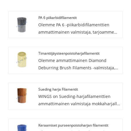
PA 6 piikarbidifilamentit
Olemme PA 6 -piikarbidifilamenttien
ammattimainen valmistaja, tarjoamme
sinulle ammattitaitoista palvelua tässä
linjassa.
Timanttijäysteenpoistoharjafilamentit
Olemme ammattimainen Diamond
Deburring Brush Filaments -valmistaja,
tarjoamme sinulle ammattitaitoista
palvelua tässä linjassa.
Sueding harja Filamentit
WINGS on Sueding-harjafilamenttien
ammattimainen valmistaja mokkaharjalle,
tarjoamme sinulle ammattitaitoista
palvelua tässä linjassa.
Keraamiset purseenpoistoharjan filamentit