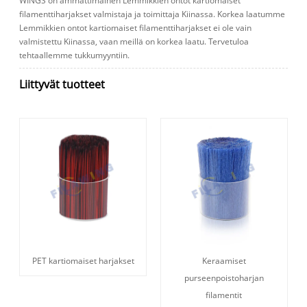
WINGS on ammattimainen Lemmikkien ontot kartiomaiset
filamenttiharjakset valmistaja ja toimittaja Kiinassa. Korkea laatumme
Lemmikkien ontot kartiomaiset filamenttiharjakset ei ole vain
valmistettu Kiinassa, vaan meillä on korkea laatu. Tervetuloa
tehtaallemme tukkumyyntiin.
Liittyvät tuotteet
PET kartiomaiset harjakset
Keraamiset
purseenpoistoharjan
filamentit