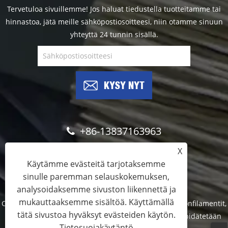
Tervetuloa sivuillemme! Jos haluat tiedustella tuotteitamme tai
hinnastoa, jätä meille sähköpostiosoitteesi, niin otamme sinuun
yhteyttä 24 tunnin sisällä.
KYSY NYT
+86-13837163963
X
info@brushfilaments.com
Käytämme evästeitä tarjotaksemme
sinulle paremman selauskokemuksen,
analysoidaksemme sivuston liikennettä ja
mukauttaaksemme sisältöä. Käyttämällä
Copyright © 2023 Filawing Industry Co., Limited - Nailonfilamentit,
tätä sivustoa hyväksyt evästeiden käytön.
piikarbidifilamentit, timanttilangat - Kaikki oikeudet pidätetään
Tietosuojakäytäntö