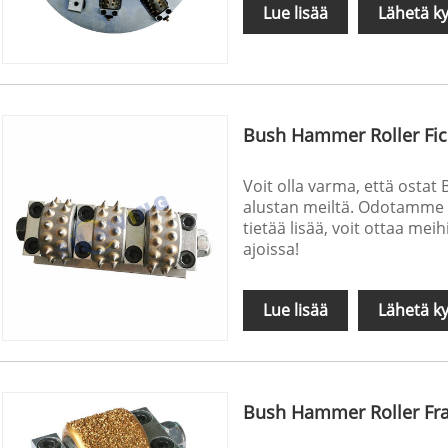
Lue lisää
Lähetä ky
Bush Hammer Roller Fic
Voit olla varma, että ostat
alustan meiltä. Odotamme in
tietää lisää, voit ottaa mei
ajoissa!
Lue lisää
Lähetä ky
Bush Hammer Roller Fran