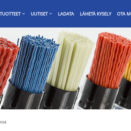
TUOTTEET
UUTISET
LADATA
LÄHETÄ KYSELY
OTA M
assa