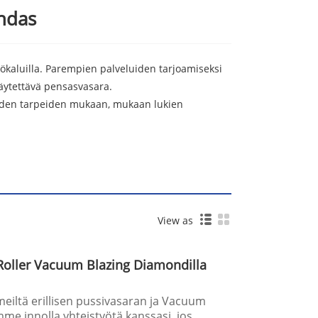
ehdas
ätyökaluilla. Parempien palveluiden tarjoamiseksi
 käytettävä pensasvasara.
akkaiden tarpeiden mukaan, mukaan lukien
View as
oller Vacuum Blazing Diamondilla
 meiltä erillisen pussivasaran ja Vacuum
e innolla yhteistyötä kanssasi, jos