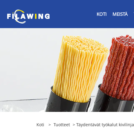
KOTI
MEISTÄ
Koti
>
Tuotteet
> Täydentävät työkalut kivilinj