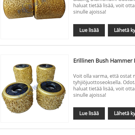
haluat tietää lisää, voit o
sinulle ajoissa!
Lue lisää
Lähetä ky
Erillinen Bush Hammer R
Voit olla varma, että ostat 
tyhjiöjuottoseoksella. Odot
haluat tietää lisää, voit o
sinulle ajoissa!
Lue lisää
Lähetä ky