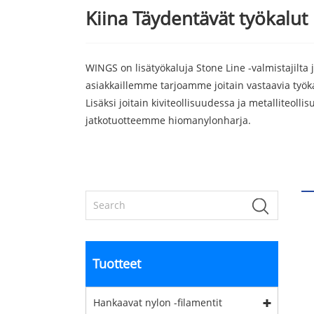
Kiina Täydentävät työkalut k
WINGS on lisätyökaluja Stone Line -valmistajilta j
asiakkaillemme tarjoamme joitain vastaavia työkalu
Lisäksi joitain kiviteollisuudessa ja metalliteol
jatkotuotteemme hiomanylonharja.
Tuotteet
Hankaavat nylon -filamentit