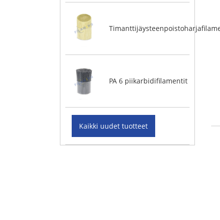
Timanttijäysteenpoistoharjafilame
PA 6 piikarbidifilamentit
Kaikki uudet tuotteet