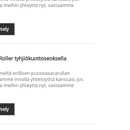
ttaa meihin yhteyttä nyt, vastaamme
sely
oller tyhjiökuottoseoksella
meiltä erillisen pussivasararullan
amme innolla yhteistyötä kanssasi, jos
ttaa meihin yhteyttä nyt, vastaamme
sely