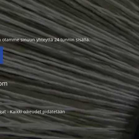
in otamme sinuun yhteyttä 24 tunnin sisällä.
com
ngat - Kaikki oikeudet pidätetään