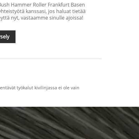
t Bush Hammer Roller Frankfurt Basen
teistyötä kanssasi, jos haluat tietää
eyttä nyt, vastaamme sinulle ajoissa!
sely
tävät työkalut kivilinjassa ei ole vain