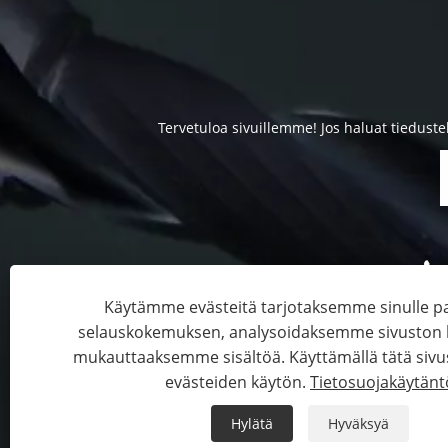
Tervetuloa sivuillemme! Jos haluat tieduste
Käytämme evästeitä tarjotaksemme sinulle
selauskokemuksen, analysoidaksemme sivuston li
mukauttaaksemme sisältöä. Käyttämällä tätä sivu
Copyright © 2023 Filawing Indust
evästeiden käytön.
Tietosuojakäytänt
Hylätä
Hyväksyä