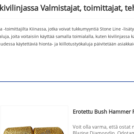
ivilinjassa Valmistajat, toimittajat, t
a -toimittajilta Kiinassa, jotka voivat tukkumyyntiä Stone Line -lis
ja, joita voitaisiin käyttää samalla toimialalla, kuten kivilinjassa
lisuudessa käytettäviä hionta- ja kiillotustyökaluja päivitetään asi
Erotettu Bush Hammer R
Voit olla varma, että ostat
Blazing Diamondin. Odotamm