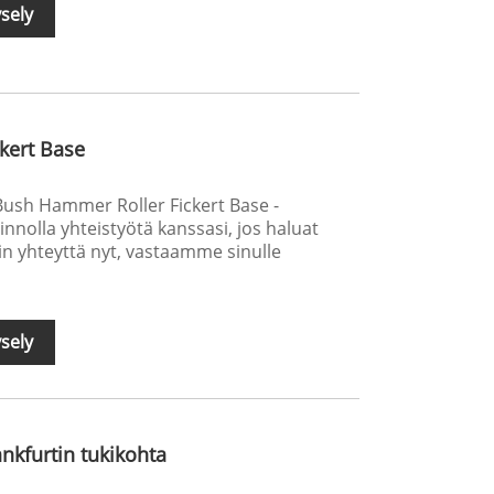
sely
kert Base
 Bush Hammer Roller Fickert Base -
nolla yhteistyötä kanssasi, jos haluat
hin yhteyttä nyt, vastaamme sinulle
sely
kfurtin tukikohta