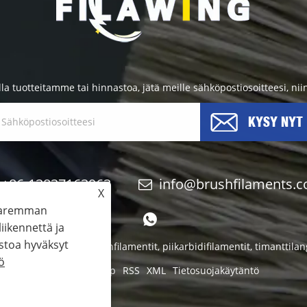
lla tuotteitamme tai hinnastoa, jätä meille sähköpostiosoitteesi, ni
KYSY NYT
+86-13837163963
info@brushfilaments.
X
 paremman
ikennettä ja
stoa hyväksyt
ry Co., Limited - Nailonfilamentit, piikarbidifilamentit, timanttila
ö
Links
Sitemap
RSS
XML
Tietosuojakäytäntö