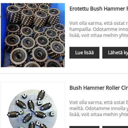
Erotettu Bush Hammer R
ntit
Voit olla varma, että ostat
hampailla. Odotamme innolla
lisää, voit ottaa meihin yht
Lue lisää
Lähetä ky
Bush Hammer Roller Circ
Voit olla varma, että ostat
meiltä. Odotamme innolla yh
lisää, voit ottaa meihin yht