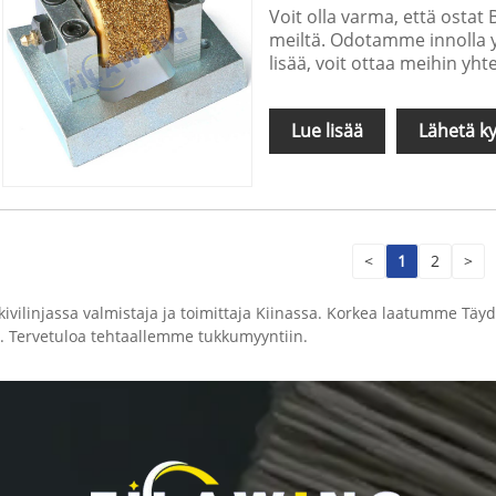
Voit olla varma, että osta
meiltä. Odotamme innolla yh
lisää, voit ottaa meihin yht
Lue lisää
Lähetä ky
<
1
2
>
linjassa valmistaja ja toimittaja Kiinassa. Korkea laatumme Täyden
u. Tervetuloa tehtaallemme tukkumyyntiin.