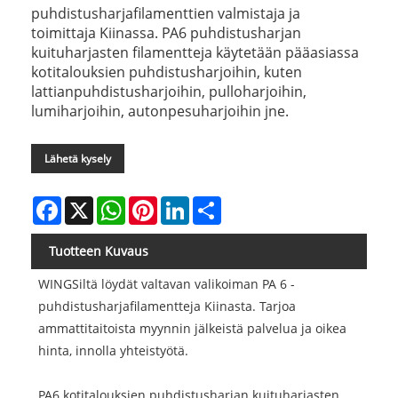
puhdistusharjafilamenttien valmistaja ja
toimittaja Kiinassa. PA6 puhdistusharjan
kuituharjasten filamentteja käytetään pääasiassa
kotitalouksien puhdistusharjoihin, kuten
lattianpuhdistusharjoihin, pulloharjoihin,
lumiharjoihin, autonpesuharjoihin jne.
Lähetä kysely
Facebook
X
WhatsApp
Pinterest
LinkedIn
Share
Tuotteen Kuvaus
WINGSiltä löydät valtavan valikoiman PA 6 -
puhdistusharjafilamentteja Kiinasta. Tarjoa
ammattitaitoista myynnin jälkeistä palvelua ja oikea
hinta, innolla yhteistyötä.
PA6 kotitalouksien puhdistusharjan kuituharjasten