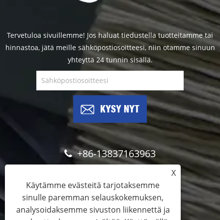
Tervetuloa sivuillemme! Jos haluat tiedustella tuotteitamme tai
hinnastoa, jätä meille sähköpostiosoitteesi, niin otamme sinuun
yhteyttä 24 tunnin sisällä.
KYSY NYT
+86-13837163963
X
info@brushfilaments.com
Käytämme evästeitä tarjotaksemme
sinulle paremman selauskokemuksen,
analysoidaksemme sivuston liikennettä ja