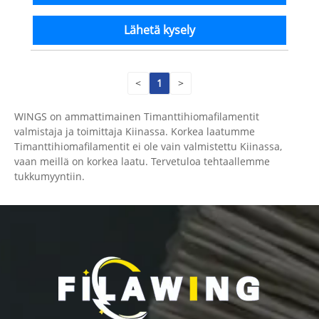
Lähetä kysely
<
1
>
WINGS on ammattimainen Timanttihiomafilamentit
valmistaja ja toimittaja Kiinassa. Korkea laatumme
Timanttihiomafilamentit ei ole vain valmistettu Kiinassa,
vaan meillä on korkea laatu. Tervetuloa tehtaallemme
tukkumyyntiin.