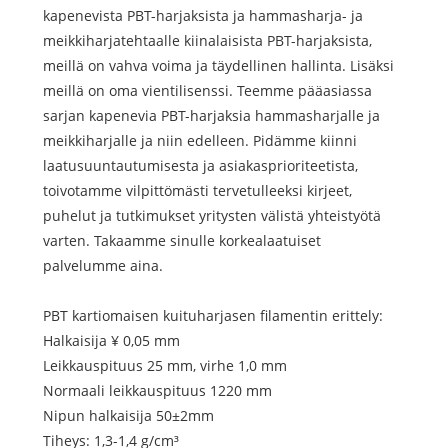
kapenevista PBT-harjaksista ja hammasharja- ja
meikkiharjatehtaalle kiinalaisista PBT-harjaksista,
meillä on vahva voima ja täydellinen hallinta. Lisäksi
meillä on oma vientilisenssi. Teemme pääasiassa
sarjan kapenevia PBT-harjaksia hammasharjalle ja
meikkiharjalle ja niin edelleen. Pidämme kiinni
laatusuuntautumisesta ja asiakasprioriteetista,
toivotamme vilpittömästi tervetulleeksi kirjeet,
puhelut ja tutkimukset yritysten välistä yhteistyötä
varten. Takaamme sinulle korkealaatuiset
palvelumme aina.
PBT kartiomaisen kuituharjasen filamentin erittely:
Halkaisija ¥ 0,05 mm
Leikkauspituus 25 mm, virhe 1,0 mm
Normaali leikkauspituus 1220 mm
Nipun halkaisija 50±2mm
Tiheys: 1,3-1,4 g/cm³