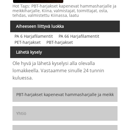
Hot Tags: PBT-harjakset kapenevat hammasharjalle ja
meikkiharjalle, Kiina, valmistajat, toimittajat, osta,
tehdas, valmistettu Kiinassa, laatu
Aiheeseen liittyvä luokka
PA 6 Harjafilamentit
PA 66 Harjafilamentit
PET-harjakset
PBT-harjakset
Lähetä kysely
Ole hyvä ja lähetä kyselysi alla olevalla
lomakkeella. Vastaamme sinulle 24 tunnin
kuluessa.