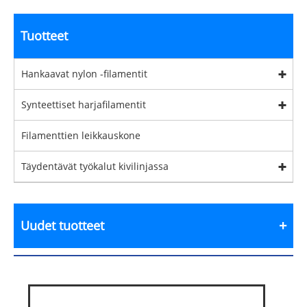
Tuotteet
Hankaavat nylon -filamentit
Synteettiset harjafilamentit
Filamenttien leikkauskone
Täydentävät työkalut kivilinjassa
Uudet tuotteet