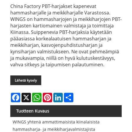
China Factory PBT-harjakset kapenevat
hammasharjalle ja meikkiharjalle Varastossa.
WINGS on hammasharjojen ja meikkiharjojen PBT-
harjasten kartiomainen valmistaja ja toimittaja
Kiinassa. Suippenevia PBT-harjaksia käytetään
pääasiassa korkealaatuisen hammasharjan ja
meikkiharjan, kasvojenpuhdistusharjan ja
kynsiharjan valmistukseen. Ne ovat pehmeämpiä
ja mukavampia, niillä on hyvä kulutuskestävyys,
vahva sitkeys ja taipumisen palautuminen.
Lähetä kysely
Facebook
X
WhatsApp
Pinterest
LinkedIn
Share
Tuotteen Kuvaus
WINGS yhtenä ammattimaisista kiinalaisista
hammasharja- ja meikkiharjavalmistajista