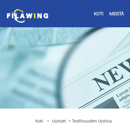
KOTI
MEISTÄ
Koti
>
Uutiset
>
Teollisuuden Uutisia