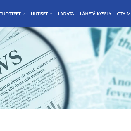
TUOTTEET
UUTISET
LADATA
LÄHETÄ KYSELY
OTA M