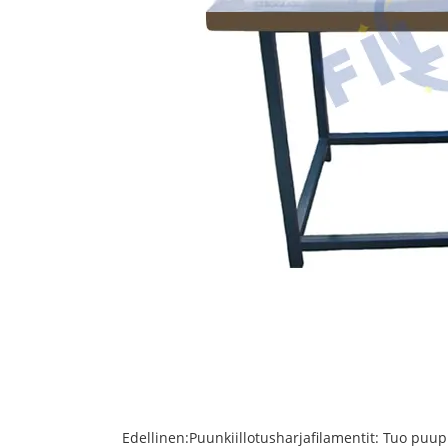
Edellinen:
Puunkiillotusharjafilamentit: Tuo puup