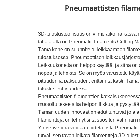
Pneumaattisten filame
3D-tulostusteollisuus on viime aikoina kasvan
tällä alalla on Pneumatic Filaments Cutting M
Tämä kone on suunniteltu leikkaamaan filamentit
tulostuksessa. Pneumaattisen leikkausjärjeste
Leikkuukonetta on helppo käyttää, ja siinä on a
nopea ja tehokas. Se on myös varustettu käyttäj
pituuden ja paksuuden, erittäin tarkasti. Tämä
tulostusteollisuudessa.
Pneumaattisten filamenttien katkaisukoneessa
muotoilu tekee siitä helpon liikkua ja pystyttää
Tämän uuden innovaation edut tuntuvat jo alall
filamentteja on tehnyt siitä suositun valinnan m
Yhteenvetona voidaan todeta, että Pneumatic 
turvallisen tavan leikata filamentteja 3D-tulost