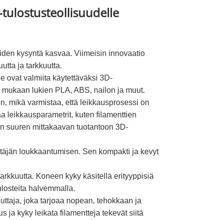
tulostusteollisuudelle
oiden kysyntä kasvaa. Viimeisin innovaatio
tta ja tarkkuutta.
ne ovat valmiita käytettäväksi 3D-
a, mukaan lukien PLA, ABS, nailon ja muut.
en, mikä varmistaa, että leikkausprosessi on
aa leikkausparametrit, kuten filamenttien
isen suuren mittakaavan tuotantoon 3D-
ttäjän loukkaantumisen. Sen kompakti ja kevyt
arkkuutta. Koneen kyky käsitellä erityyppisiä
tulosteita halvemmalla.
ttaja, joka tarjoaa nopean, tehokkaan ja
s ja kyky leikata filamentteja tekevät siitä