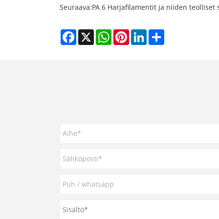
Seuraava:
PA 6 Harjafilamentit ja niiden teolliset
Facebook
X
WhatsApp
Pinterest
LinkedIn
Share