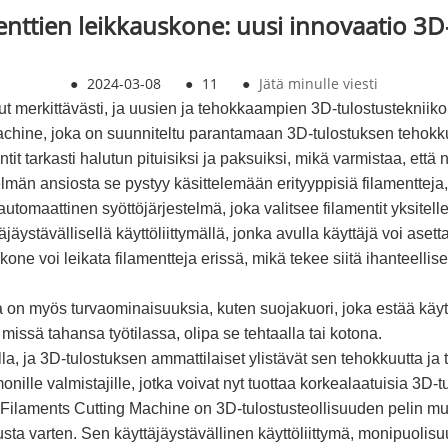
nttien leikkauskone: uusi innovaatio 3D-
●
2024-03-08
●
11
●
Jätä minulle viesti
ut merkittävästi, ja uusien ja tehokkaampien 3D-tulostustekniik
achine, joka on suunniteltu parantamaan 3D-tulostuksen tehokkuu
 tarkasti halutun pituisiksi ja paksuiksi, mikä varmistaa, että 
lmän ansiosta se pystyy käsittelemään erityyppisiä filamenttej
utomaattinen syöttöjärjestelmä, joka valitsee filamentit yksitell
äystävällisellä käyttöliittymällä, jonka avulla käyttäjä voi asett
 kone voi leikata filamentteja erissä, mikä tekee siitä ihanteell
 on myös turvaominaisuuksia, kuten suojakuori, joka estää käy
 missä tahansa työtilassa, olipa se tehtaalla tai kotona.
a, ja 3D-tulostuksen ammattilaiset ylistävät sen tehokkuutta ja t
onille valmistajille, jotka voivat nyt tuottaa korkealaatuisia 3D-
Filaments Cutting Machine on 3D-tulostusteollisuuden pelin muu
usta varten. Sen käyttäjäystävällinen käyttöliittymä, monipuolisuu