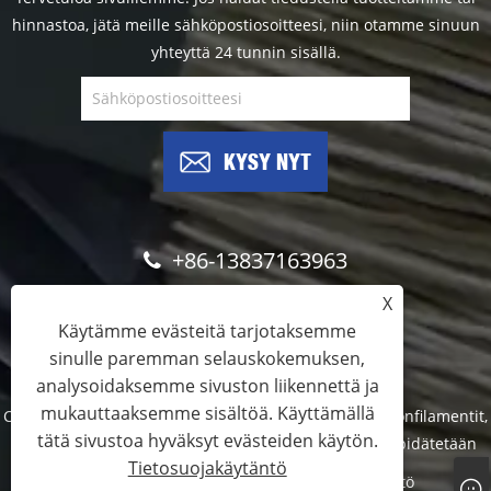
hinnastoa, jätä meille sähköpostiosoitteesi, niin otamme sinuun
yhteyttä 24 tunnin sisällä.
KYSY NYT
+86-13837163963
X
info@brushfilaments.com
Käytämme evästeitä tarjotaksemme
sinulle paremman selauskokemuksen,
analysoidaksemme sivuston liikennettä ja
mukauttaaksemme sisältöä. Käyttämällä
Copyright © 2023 Filawing Industry Co., Limited - Nailonfilamentit,
tätä sivustoa hyväksyt evästeiden käytön.
piikarbidifilamentit, timanttilangat - Kaikki oikeudet pidätetään
Tietosuojakäytäntö
Links
Sitemap
RSS
XML
Tietosuojakäytäntö