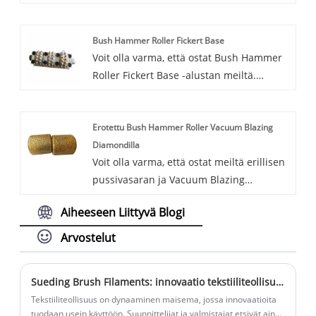
filamenttien leikkauskoneen. Ja WINGS
tarjoaa sinulle parhaan myynnin
Bush Hammer Roller Fickert Base
jälkeisen palvelun ja oikea-aikaisen
Voit olla varma, että ostat Bush Hammer
toimituksen. Ainutlaatuisen leikkuuterän
Roller Fickert Base -alustan meiltä.
ansiosta Hydraulic Filaments -
Odotamme innolla yhteistyötä kanssasi,
leikkauskoneemme sopii täydellisesti
jos haluat tietää lisää, voit ottaa meihin
halkaisijaltaan suurempien filamenttien
Erotettu Bush Hammer Roller Vacuum Blazing
yhteyttä nyt, vastaamme sinulle ajoissa!
kanssa.
Diamondilla
Voit olla varma, että ostat meiltä erillisen
pussivasaran ja Vacuum Blazing
Diamondin. Odotamme innolla
Aiheeseen Liittyvä Blogi
yhteistyötä kanssasi, jos haluat tietää
lisää, voit ottaa meihin yhteyttä nyt,
Arvostelut
vastaamme sinulle ajoissa!
Sueding Brush Filaments: innovaatio tekstiiliteollisuudessa
Tekstiiliteollisuus on dynaaminen maisema, jossa innovaatioita
tuodaan usein käyttöön. Suunnittelijat ja valmistajat etsivät aina