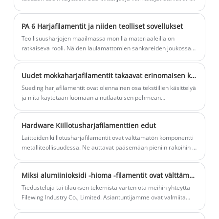
tapoja luoda ainutlaatuisia kankaita, jotka erottuvat markkinoilla.
PA 6 Harjafilamentit ja niiden teolliset sovellukset
Teollisuusharjojen maailmassa monilla materiaaleilla on
ratkaiseva rooli. Näiden laulamattomien sankareiden joukossa
ovat PA 6 -harjafilamentit, jotka tunnetaan myös nimellä Nylon 6
-harjafilamentit. Nämä työhevoset tarjoavat ainutlaatuisen
Uudet mokkaharjafilamentit takaavat erinomaisen kankaan viimeistelyn
yhdistelmän ominaisuuksia, jotka tekevät niistä hyvän valinnan
monenlaisiin teollisuuden puhdistus- ja
Sueding harjafilamentit ovat olennainen osa tekstiilien käsittelyä
materiaalinkäsittelysovelluksiin.
ja niitä käytetään luomaan ainutlaatuisen pehmeän
mokkanahkamainen viimeistely kankaille. Tämä prosessi on
erityisen suosittu muotiteollisuudessa, jossa sileä viimeistely on
Hardware Kiillotusharjafilamenttien edut
välttämätöntä luksuskankaille, kuten silkille, kashmirille ja
villalle. Uuden sukupolven mokkaharjafilamentit lupaavat
Laitteiden kiillotusharjafilamentit ovat välttämätön komponentti
parantaa kankaan viimeistelyä entisestään.
metalliteollisuudessa. Ne auttavat pääsemään pieniin rakoihin ja
ahtaisiin kulmiin, joihin muut puhdistusvälineet eivät pääse
käsiksi. Nämä harjafilamentit on valmistettu erilaisista
Miksi alumiinioksidi -hioma -filamentit ovat välttämättömiä nykyaikaisissa filwing -prosesseissa?
materiaaleista, kuten nailonista, messingistä, pronssista ja
muista vastaavista materiaaleista.
Tiedusteluja tai tilauksen tekemistä varten ota meihin yhteyttä
Filewing Industry Co., Limited. Asiantuntijamme ovat valmiita
auttamaan sinua valitsemaan täydelliset hioma -filamentit
projektiisi.