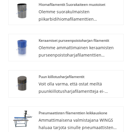
Hiomafilamentit Suorakaiteen muotoiset
Olemme suorakulmaisten
piikarbidihiomafilamenttien
ammattimainen valmistaja, tarjoamme
sinulle ammattitaitoista palvelua tässä
Keraamiset purseenpoistoharjan filamentit
linjassa.
Olemme ammattimainen keraamisten
purseenpoistoharjafilamenttien
valmistaja purseenpoistoharjalle,
tarjoamme sinulle ammattitaitoista
Puun kiillotusharjafilamentit
palvelua tässä linjassa.
Voit olla varma, että ostat meiltä
puunkiillotusharjafilamentteja ei-
rautametallille, ja me tarjoamme sinulle
parhaan myynnin jälkeisen palvelun ja
Pneumaattisten filamenttien leikkauskone
oikea-aikaisen toimituksen.
Ammattimaisena valmistajana WINGS
haluaa tarjota sinulle pneumaattisten