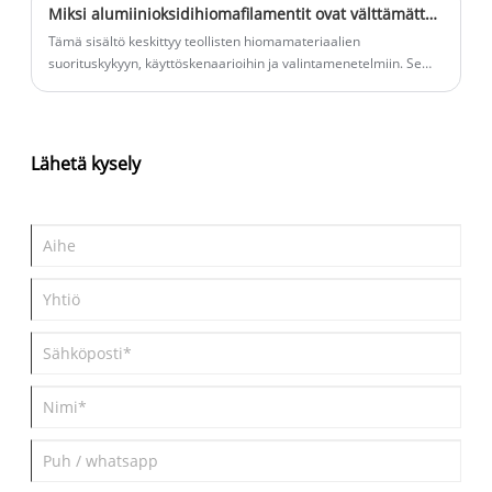
Miksi alumiinioksidihiomafilamentit ovat välttämättömiä nykyaikaisessa teollisuuspintojen viimeistelyssä?
Tämä sisältö keskittyy teollisten hiomamateriaalien
suorituskykyyn, käyttöskenaarioihin ja valintamenetelmiin. Se
analysoi Aluminium Oxide Abrasive -tuotteen edut hionnassa,
purseenpoistossa ja kiillotuksessa, selvittää soveltuvat
teollisuudenalat ja käytännön valintataidot sekä esittelee
luotettavan valmistajan, joka tarjoaa kattavan referenssin
Lähetä kysely
teollisten hankintojen käyttäjille.