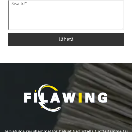
Lähetä
Tervetuloa sivuillemme! Jos haluat tiedustella tuotteitamme tai