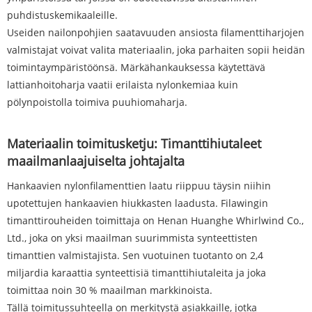
puhdistuskemikaaleille.
Useiden nailonpohjien saatavuuden ansiosta filamenttiharjojen
valmistajat voivat valita materiaalin, joka parhaiten sopii heidän
toimintaympäristöönsä. Märkähankauksessa käytettävä
lattianhoitoharja vaatii erilaista nylonkemiaa kuin
pölynpoistolla toimiva puuhiomaharja.
Materiaalin toimitusketju: Timanttihiutaleet
maailmanlaajuiselta johtajalta
Hankaavien nylonfilamenttien laatu riippuu täysin niihin
upotettujen hankaavien hiukkasten laadusta. Filawingin
timanttirouheiden toimittaja on Henan Huanghe Whirlwind Co.,
Ltd., joka on yksi maailman suurimmista synteettisten
timanttien valmistajista. Sen vuotuinen tuotanto on 2,4
miljardia karaattia synteettisiä timanttihiutaleita ja joka
toimittaa noin 30 % maailman markkinoista.
Tällä toimitussuhteella on merkitystä asiakkaille, jotka