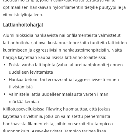
optimaalisen hankaavan nylonfilamentin tietylle puutyypille ja
viimeistelylinjalleen.
Lattianhoitoharjat
Alumiinioksidia hankaavista nailonfilamenteista valmistetut
lattianhoitoharjat ovat kustannustehokkaita tuotteita lattioiden
kuorimiseen ja aggressiivisiin hankaustoimenpiteisiin. Näitä
harjoja käytetään kaupallisissa lattianhoitolaitteissa:
Poista vanha lattiapinta (vaha tai uretaanipinnoite) ennen
uudelleen levittämistä
Hankaa betoni- tai terrazzolattiat aggressiivisesti ennen
tiivistämistä
Valmistele lattia uudelleenmaalausta varten ilman
märkää kemiaa
Kiillotussovelluksissa Filawing huomauttaa, että joskus
käytetään siveltimiä, jotka on valmistettu pienemmistä
hankaavista filamenteista, joihin on sekoitettu tampicoa
(luonnonkuitu Agave-kasvista). Tampico tarjoaa lisää