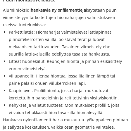
Alumiinioksidi
hankaavia nylonfilamentteja
käytetään puun
viimeistelyyn tarkoitettujen hiomaharjojen valmistukseen
useissa tuoteluokissa:
Parkettilattia: Hiomaharjat valmistelevat lattiapinnat
pinnoitekerrosten välillä, poistavat terät ja luovat
mekaanisen tarttuvuuden. Tasainen viimeistelyteho
suurilla lattia-alueilla edellyttää tasaista hankausta.
Litteät huonekalut: Reunojen hionta ja pinnan esikäsittely
ennen viimeistelyä.
Viilupaneelit: Hienoa hiontaa, jossa liiallinen lämpö tai
paine palaisi ohuen viilukerroksen läpi.
Kaapin ovet: Profiilihionta, jossa harjat mukautuvat
korotettuihin paneeleihin ja reititettyihin yksityiskohtiin.
Kehykset ja valetut tuotteet: Monimutkaiset profiilit, joita
ei voida tehokkaasti hioa tasaisilla hiomalevyillä.
Hankaava nylonfilamenttiharja mukautuu työkappaleen pintaan
ja säilyttää kosketuksen, vaikka osan geometria vaihtelee.