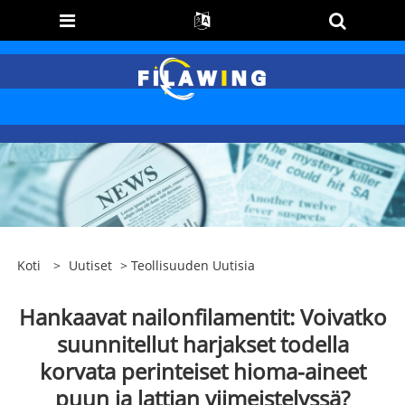
Koti
>
Uutiset
>
Teollisuuden Uutisia
Hankaavat nailonfilamentit: Voivatko
suunnitellut harjakset todella
korvata perinteiset hioma-aineet
puun ja lattian viimeistelyssä?