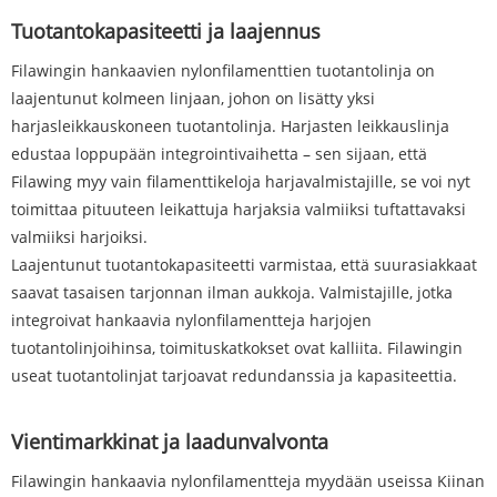
Tuotantokapasiteetti ja laajennus
Filawingin hankaavien nylonfilamenttien tuotantolinja on
laajentunut kolmeen linjaan, johon on lisätty yksi
harjasleikkauskoneen tuotantolinja. Harjasten leikkauslinja
edustaa loppupään integrointivaihetta – sen sijaan, että
Filawing myy vain filamenttikeloja harjavalmistajille, se voi nyt
toimittaa pituuteen leikattuja harjaksia valmiiksi tuftattavaksi
valmiiksi harjoiksi.
Laajentunut tuotantokapasiteetti varmistaa, että suurasiakkaat
saavat tasaisen tarjonnan ilman aukkoja. Valmistajille, jotka
integroivat hankaavia nylonfilamentteja harjojen
tuotantolinjoihinsa, toimituskatkokset ovat kalliita. Filawingin
useat tuotantolinjat tarjoavat redundanssia ja kapasiteettia.
Vientimarkkinat ja laadunvalvonta
Filawingin hankaavia nylonfilamentteja myydään useissa Kiinan