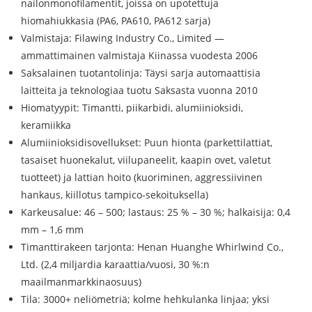
nailonmonofilamentit, joissa on upotettuja
hiomahiukkasia (PA6, PA610, PA612 sarja)
Valmistaja: Filawing Industry Co., Limited —
ammattimainen valmistaja Kiinassa vuodesta 2006
Saksalainen tuotantolinja: Täysi sarja automaattisia
laitteita ja teknologiaa tuotu Saksasta vuonna 2010
Hiomatyypit: Timantti, piikarbidi, alumiinioksidi,
keramiikka
Alumiinioksidisovellukset: Puun hionta (parkettilattiat,
tasaiset huonekalut, viilupaneelit, kaapin ovet, valetut
tuotteet) ja lattian hoito (kuoriminen, aggressiivinen
hankaus, kiillotus tampico-sekoituksella)
Karkeusalue: 46 – 500; lastaus: 25 % – 30 %; halkaisija: 0,4
mm – 1,6 mm
Timanttirakeen tarjonta: Henan Huanghe Whirlwind Co.,
Ltd. (2,4 miljardia karaattia/vuosi, 30 %:n
maailmanmarkkinaosuus)
Tila: 3000+ neliömetriä; kolme hehkulanka linjaa; yksi