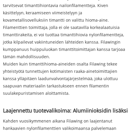
tarvitsevat timanttihiontavia nailonfilamentteja. Kiven
käsittelyyn, keraamiseen viimeistelyyn ja
kovametallisovelluksiin timantti on valittu hioma-aine.
Filamenttien toimittaja, jolla ei ole saatavilla korkealaatuisia
timanttirakeita, ei voi tuottaa timanttihiovia nylonfilamentteja,
jotka kilpailevat vakiintuneiden lähteiden kanssa. Filawingin
kumppanuus huippuluokan timanttitoimittajan kanssa tarjoaa
tämän mahdollisuuden.
Muiden kuin timanttihioma-aineiden osalta Filawing tekee
yhteistyötä tunnettujen kotimaisten raaka-ainetoimittajien
kanssa ylläpitäen laadunvalvontajärjestelmää, joka ulottuu
saapuvan materiaalin tarkastukseen ennen filamentin
suulakepuristamisen aloittamista.
Laajennettu tuotevalikoima: Alumiinioksidin lisäksi
Kahden vuosikymmenen aikana Filawing on laajentanut
hankaavien nylonfilamenttien valikoimaansa palvelemaan