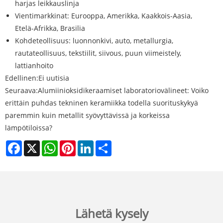
harjas leikkauslinja
Vientimarkkinat: Eurooppa, Amerikka, Kaakkois-Aasia,
Etelä-Afrikka, Brasilia
Kohdeteollisuus: luonnonkivi, auto, metallurgia,
rautateollisuus, tekstiilit, siivous, puun viimeistely,
lattianhoito
Edellinen:
Ei uutisia
Seuraava:
Alumiinioksidikeraamiset laboratoriovälineet: Voiko
erittäin puhdas tekninen keramiikka todella suorituskykyä
paremmin kuin metallit syövyttävissä ja korkeissa
lämpötiloissa?
Facebook
X
WhatsApp
Pinterest
LinkedIn
Share
Lähetä kysely