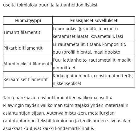
useita toimialoja puun ja lattianhoidon lisäksi.
Hiomatyyppi
Ensisijaiset sovellukset
Luonnonkivi (graniitti, marmori),
Timanttifilamentit
keraamiset laatat, kovametalli, lasi
Ei-rautametallit, titaani, komposiitit,
Piikarbidifilamentit
puu (profiilihionta), maalinpoisto
Puu, lattianhoito, rautametallit, maalit,
Alumiinioksidifilamentit
pinnoitteet
Korkeapainehionta, ruostumaton teräs,
Keraamiset filamentit
nikkeliseokset
Tämä hankaavien nylonfilamenttien valikoima asettaa
Filawingin täyden valikoiman toimittajaksi yhden materiaalin
asiantuntijan sijaan. Autonvalmistuksen, metallurgian,
rautatuotannon, tekstiilitoiminnan ja teollisuuden siivousalan
asiakkaat kuuluvat kaikki kohdemarkkinoille.