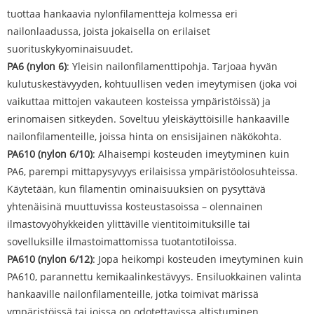
tuottaa hankaavia nylonfilamentteja kolmessa eri
nailonlaadussa, joista jokaisella on erilaiset
suorituskykyominaisuudet.
PA6 (nylon 6)
: Yleisin nailonfilamenttipohja. Tarjoaa hyvän
kulutuskestävyyden, kohtuullisen veden imeytymisen (joka voi
vaikuttaa mittojen vakauteen kosteissa ympäristöissä) ja
erinomaisen sitkeyden. Soveltuu yleiskäyttöisille hankaaville
nailonfilamenteille, joissa hinta on ensisijainen näkökohta.
PA610 (nylon 6/10)
: Alhaisempi kosteuden imeytyminen kuin
PA6, parempi mittapysyvyys erilaisissa ympäristöolosuhteissa.
Käytetään, kun filamentin ominaisuuksien on pysyttävä
yhtenäisinä muuttuvissa kosteustasoissa – olennainen
ilmastovyöhykkeiden ylittäville vientitoimituksille tai
sovelluksille ilmastoimattomissa tuotantotiloissa.
PA610 (nylon 6/12)
: Jopa heikompi kosteuden imeytyminen kuin
PA610, parannettu kemikaalinkestävyys. Ensiluokkainen valinta
hankaaville nailonfilamenteille, jotka toimivat märissä
ympäristöissä tai joissa on odotettavissa altistuminen