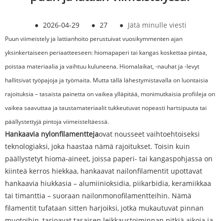
●
2026-04-29
●
27
●
Jätä minulle viesti
Puun viimeistely ja lattianhoito perustuivat vuosikymmenten ajan
yksinkertaiseen periaatteeseen: hiomapaperi tai kangas koskettaa pintaa,
poistaa materiaalia ja vaihtuu kuluneena. Hiomalaikat, -nauhat ja -levyt
hallitsivat työpajoja ja työmaita. Mutta tällä lähestymistavalla on luontaisia ​​
rajoituksia – tasaista painetta on vaikea ylläpitää, monimutkaisia ​​profiileja on
vaikea saavuttaa ja taustamateriaalit tukkeutuvat nopeasti hartsipuuta tai
päällystettyjä pintoja viimeisteltäessä.
Hankaavia nylonfilamentteja
ovat nousseet vaihtoehtoiseksi
teknologiaksi, joka haastaa nämä rajoitukset. Toisin kuin
päällystetyt hioma-aineet, joissa paperi- tai kangaspohjassa on
kiinteä kerros hiekkaa, hankaavat nailonfilamentit upottavat
hankaavia hiukkasia – alumiinioksidia, piikarbidia, keramiikkaa
tai timanttia – suoraan nailonmonofilamentteihin. Nämä
filamentit tufataan sitten harjoiksi, jotka mukautuvat pinnan
muotoihin, tarjoavat tasaisen leikkaustoiminnan pitkiä aikoja ja