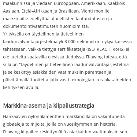
maakunnissa ja viedään Eurooppaan, Amerikkaan, Kaakkois-
Aasiaan, Etelä-Afrikkaan ja Brasiliaan. Vienti monille
markkinoille edellyttää alueellisten laatuodotusten ja
dokumentointivaatimusten huomioimista.
Yrityksellä on täydellinen ja tieteellinen
laadunvalvontajärjestelmä yli 3 000 neliömetrin nykyaikaisessa
tehtassaan. Vaikka tiettyjä sertifikaatteja (ISO, REACH, RoHS) ei
ole lueteltu saatavilla olevissa tiedoissa, Filawing toteaa, että
sillä on "täydellinen ja tieteellinen laadunvalvontajärjestelmä"
ja se keskittyy asiakkaiden vaatimuksiin parantaen ja
päivittämällä tuotteita jatkuvasti teknologian ja raaka-aineiden
kehityksen avulla.
Markkina-asema ja kilpailustrategia
Hankaavien nylonfilamenttien markkinoilla on vakiintuneita
globaaleja toimijoita, joilla on vuosikymmenien historia.
Filawing kilpailee keskittymällä asiakkaiden vaatimuksiin sen