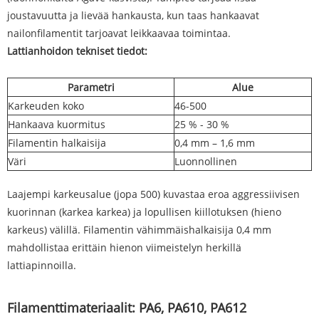
joustavuutta ja lievää hankausta, kun taas hankaavat
nailonfilamentit tarjoavat leikkaavaa toimintaa.
Lattianhoidon tekniset tiedot:
Parametri
Alue
Karkeuden koko
46-500
Hankaava kuormitus
25 % - 30 %
Filamentin halkaisija
0,4 mm – 1,6 mm
Väri
Luonnollinen
Laajempi karkeusalue (jopa 500) kuvastaa eroa aggressiivisen
kuorinnan (karkea karkea) ja lopullisen kiillotuksen (hieno
karkeus) välillä. Filamentin vähimmäishalkaisija 0,4 mm
mahdollistaa erittäin hienon viimeistelyn herkillä
lattiapinnoilla.
Filamenttimateriaalit: PA6, PA610, PA612