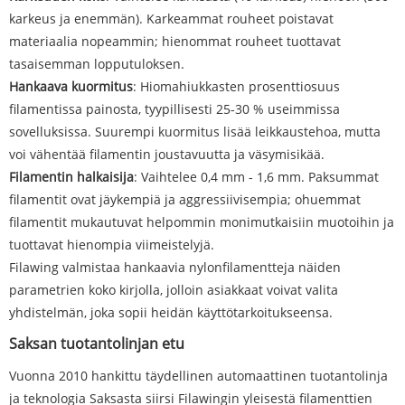
karkeus ja enemmän). Karkeammat rouheet poistavat
materiaalia nopeammin; hienommat rouheet tuottavat
tasaisemman lopputuloksen.
Hankaava kuormitus
: Hiomahiukkasten prosenttiosuus
filamentissa painosta, tyypillisesti 25-30 % useimmissa
sovelluksissa. Suurempi kuormitus lisää leikkaustehoa, mutta
voi vähentää filamentin joustavuutta ja väsymisikää.
Filamentin halkaisija
: Vaihtelee 0,4 mm - 1,6 mm. Paksummat
filamentit ovat jäykempiä ja aggressiivisempia; ohuemmat
filamentit mukautuvat helpommin monimutkaisiin muotoihin ja
tuottavat hienompia viimeistelyjä.
Filawing valmistaa hankaavia nylonfilamentteja näiden
parametrien koko kirjolla, jolloin asiakkaat voivat valita
yhdistelmän, joka sopii heidän käyttötarkoitukseensa.
Saksan tuotantolinjan etu
Vuonna 2010 hankittu täydellinen automaattinen tuotantolinja
ja teknologia Saksasta siirsi Filawingin yleisestä filamenttien