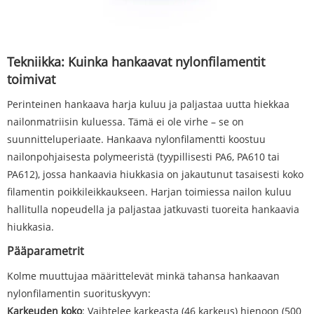
Tekniikka: Kuinka hankaavat nylonfilamentit
toimivat
Perinteinen hankaava harja kuluu ja paljastaa uutta hiekkaa
nailonmatriisin kuluessa. Tämä ei ole virhe – se on
suunnitteluperiaate. Hankaava nylonfilamentti koostuu
nailonpohjaisesta polymeeristä (tyypillisesti PA6, PA610 tai
PA612), jossa hankaavia hiukkasia on jakautunut tasaisesti koko
filamentin poikkileikkaukseen. Harjan toimiessa nailon kuluu
hallitulla nopeudella ja paljastaa jatkuvasti tuoreita hankaavia
hiukkasia.
Pääparametrit
Kolme muuttujaa määrittelevät minkä tahansa hankaavan
nylonfilamentin suorituskyvyn:
Karkeuden koko
: Vaihtelee karkeasta (46 karkeus) hienoon (500