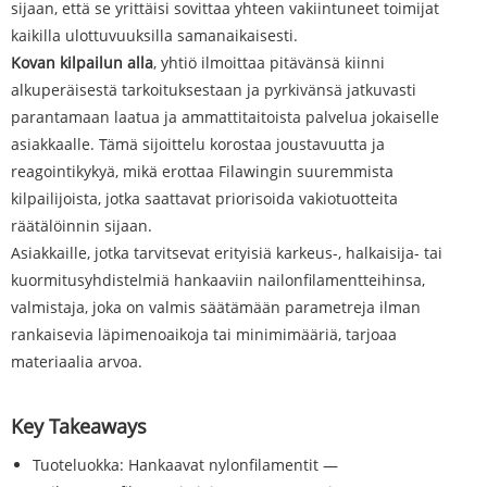
sijaan, että se yrittäisi sovittaa yhteen vakiintuneet toimijat
kaikilla ulottuvuuksilla samanaikaisesti.
Kovan kilpailun alla
, yhtiö ilmoittaa pitävänsä kiinni
alkuperäisestä tarkoituksestaan ​​ja pyrkivänsä jatkuvasti
parantamaan laatua ja ammattitaitoista palvelua jokaiselle
asiakkaalle. Tämä sijoittelu korostaa joustavuutta ja
reagointikykyä, mikä erottaa Filawingin suuremmista
kilpailijoista, jotka saattavat priorisoida vakiotuotteita
räätälöinnin sijaan.
Asiakkaille, jotka tarvitsevat erityisiä karkeus-, halkaisija- tai
kuormitusyhdistelmiä hankaaviin nailonfilamentteihinsa,
valmistaja, joka on valmis säätämään parametreja ilman
rankaisevia läpimenoaikoja tai minimimääriä, tarjoaa
materiaalia arvoa.
Key Takeaways
Tuoteluokka: Hankaavat nylonfilamentit —