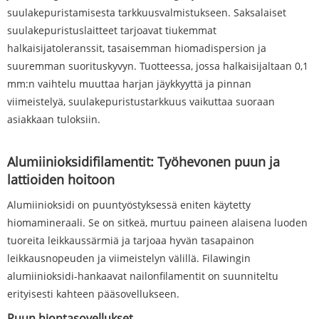
suulakepuristamisesta tarkkuusvalmistukseen. Saksalaiset
suulakepuristuslaitteet tarjoavat tiukemmat
halkaisijatoleranssit, tasaisemman hiomadispersion ja
suuremman suorituskyvyn. Tuotteessa, jossa halkaisijaltaan 0,1
mm:n vaihtelu muuttaa harjan jäykkyyttä ja pinnan
viimeistelyä, suulakepuristustarkkuus vaikuttaa suoraan
asiakkaan tuloksiin.
Alumiinioksidifilamentit: Työhevonen puun ja
lattioiden hoitoon
Alumiinioksidi on puuntyöstyksessä eniten käytetty
hiomamineraali. Se on sitkeä, murtuu paineen alaisena luoden
tuoreita leikkaussärmiä ja tarjoaa hyvän tasapainon
leikkausnopeuden ja viimeistelyn välillä. Filawingin
alumiinioksidi-hankaavat nailonfilamentit on suunniteltu
erityisesti kahteen pääsovellukseen.
Puun hiontasovellukset