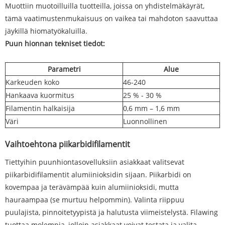
Muottiin muotoilluilla tuotteilla, joissa on yhdistelmäkäyrät,
tämä vaatimustenmukaisuus on vaikea tai mahdoton saavuttaa
jäykillä hiomatyökaluilla.
Puun hionnan tekniset tiedot:
Parametri
Alue
Karkeuden koko
46-240
Hankaava kuormitus
25 % - 30 %
Filamentin halkaisija
0,6 mm – 1,6 mm
Väri
Luonnollinen
Vaihtoehtona piikarbidifilamentit
Tiettyihin puunhiontasovelluksiin asiakkaat valitsevat
piikarbidifilamentit alumiinioksidin sijaan. Piikarbidi on
kovempaa ja terävämpää kuin alumiinioksidi, mutta
hauraampaa (se murtuu helpommin). Valinta riippuu
puulajista, pinnoitetyypistä ja halutusta viimeistelystä. Filawing
tuottaa molempia, jolloin asiakkaat voivat testata ja valita